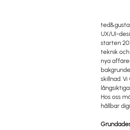
ted&gusta
UX/UI-desi
starten 20
teknik och
nya affäre
bakgrunder
skillnad. 
långsiktig
Hos oss mö
hållbar dig
Grundade