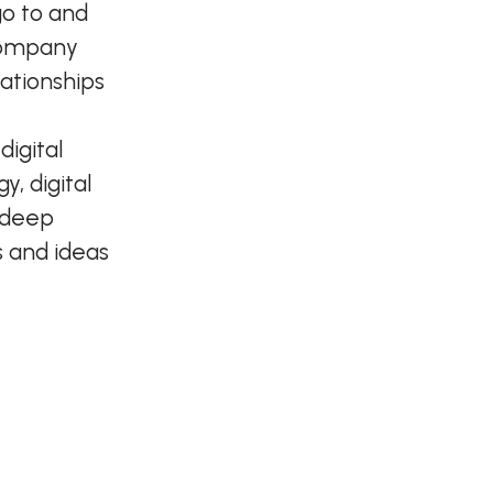
go to and
 company
lationships
igital
, digital
r deep
s and ideas