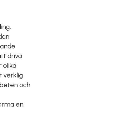
ing,
edan
nande
tt driva
 olika
 verklig
arbeten och
forma en