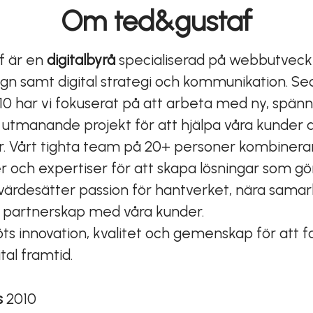
Om ted&gustaf
f är en
digitalbyrå
specialiserad på webbutveckl
gn samt digital strategi och kommunikation. S
10 har vi fokuserat på att arbeta med ny, spän
 utmanande projekt för att hjälpa våra kunder a
r. Vårt tighta team på 20+ personer kombinerar
 och expertiser för att skapa lösningar som gör
Vi värdesätter passion för hantverket, nära sam
a partnerskap med våra kunder.
ts innovation, kvalitet och gemenskap för att 
ital framtid.
s
2010