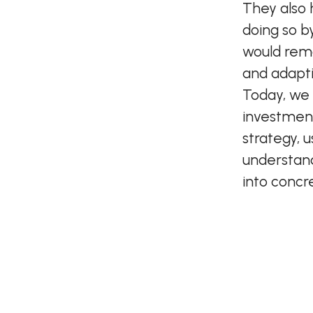
They also 
doing so b
would rema
and adapti
Today, we 
investment
strategy, 
understand
into concr