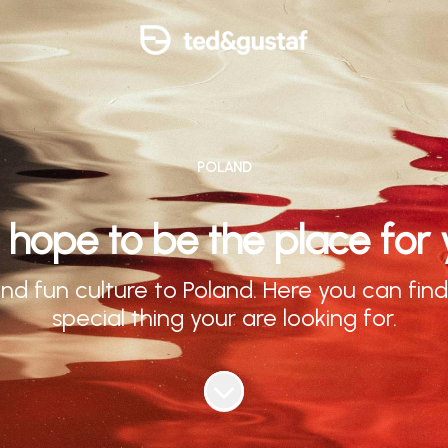
POLAND
hope to be the place for
d fun culture to Poland. Here you can find
special thing your are looking for.
Skrolla för mer innehåll